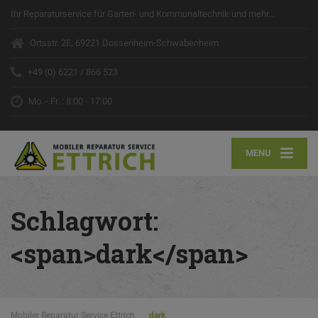
Ihr Reparaturservice für Garten- und Kommunaltechnik und mehr…
Ortsstr. 2E, 69221 Dossenheim-Schwabenheim
+49 (0) 6221 / 866 523
Mo. - Fr. : 8:00 - 17:00
MENU
Schlagwort:
<span>dark</span>
Mobiler Reparatur Service Ettrich
dark