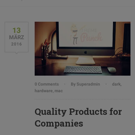
13
MÄRZ
2016
0 Comments
By Superadmin
dark
,
hardware
,
mac
Quality Products for
Companies