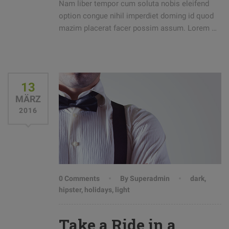
Nam liber tempor cum soluta nobis eleifend
option congue nihil imperdiet doming id quod
mazim placerat facer possim assum. Lorem …
13
MÄRZ
2016
0 Comments
By Superadmin
dark
,
hipster
,
holidays
,
light
Take a Ride in a