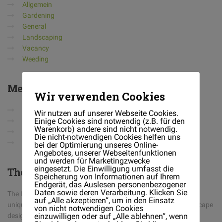
Allgemein
Gardening
General
Landscaping
Vacancy
Weeding
Meta
Wir verwenden Cookies
Anmelden
Wir nutzen auf unserer Webseite Cookies.
Einige Cookies sind notwendig (z.B. für den
Eintrags-Feed
Warenkorb) andere sind nicht notwendig.
Kommentar-Feed
Die nicht-notwendigen Cookies helfen uns
WordPress.org
bei der Optimierung unseres Online-
Angebotes, unserer Webseitenfunktionen
und werden für Marketingzwecke
eingesetzt. Die Einwilligung umfasst die
The
Landscaper
Speicherung von Informationen auf Ihrem
Endgerät, das Auslesen personenbezogener
Daten sowie deren Verarbeitung. Klicken Sie
The Landscaper is a full-service landscaping company with a
auf „Alle akzeptieren“, um in den Einsatz
unique design/build philosophy. We believe in having one landscape
von nicht notwendigen Cookies
einzuwilligen oder auf „Alle ablehnen“, wenn
designer handle the job from its conception on paper, to the