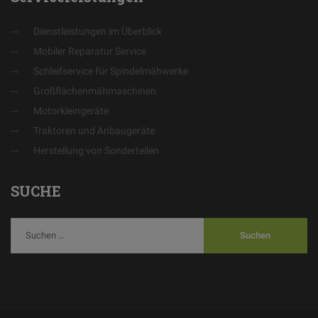
Dienstleistungen im Überblick
Mobiler Reparatur Service
Schleifservice für Spindelmähwerke
Großflächenmähmaschinen
Motorkleingeräte
Traktoren und Anbaugeräte
Herstellung von Sonderteilen
SUCHE