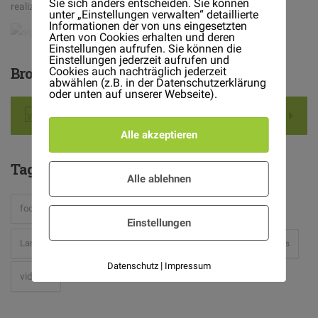
Sie sich anders entscheiden. Sie können
realization on your property
unter „Einstellungen verwalten“ detaillierte
Informationen der von uns eingesetzten
Arten von Cookies erhalten und deren
Einstellungen aufrufen. Sie können die
Einstellungen jederzeit aufrufen und
Brochures
Cookies auch nachträglich jederzeit
abwählen (z.B. in der Datenschutzerklärung
oder unten auf unserer Webseite).
Download .DOC File
Alle akzeptieren
Tag
Cloud
Alle ablehnen
hipster
food
Gardening
hardware
holidays
Einstellungen
light
Landscaping
mac
place
Plants
Projects
|
Datenschutz
Impressum
video-2