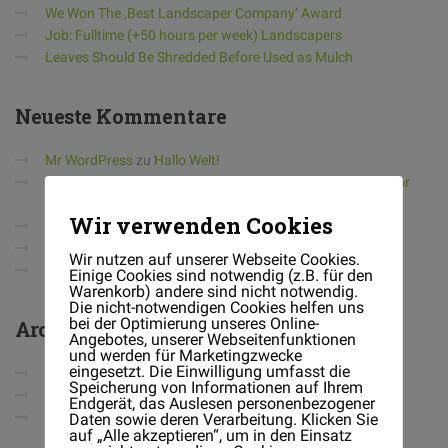
We Won The ‚Best Landscaper Company‘ Award
Job: Fulltime (+50 hours per week) Landscapers
Leaves Should Be Shredded Before Used as Mulch
Neueste
Kommentare
Mr WordPress
zu
Hallo Welt!
QreativeThemes
zu
Article: How to Get Rid of Crabgrass for
Good
Wir verwenden Cookies
Barry
zu
Hedge Trimmer
Barry
zu
Garden Gloves
Wir nutzen auf unserer Webseite Cookies.
Barry
zu
Lawn Tractor
Einige Cookies sind notwendig (z.B. für den
Warenkorb) andere sind nicht notwendig.
Die nicht-notwendigen Cookies helfen uns
bei der Optimierung unseres Online-
Archiv
Angebotes, unserer Webseitenfunktionen
und werden für Marketingzwecke
eingesetzt. Die Einwilligung umfasst die
Dezember 2015
Speicherung von Informationen auf Ihrem
Oktober 2015
Endgerät, das Auslesen personenbezogener
September 2015
Daten sowie deren Verarbeitung. Klicken Sie
auf „Alle akzeptieren“, um in den Einsatz