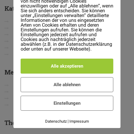
von nicht notwendigen Cookies
einzuwilligen oder auf „Alle ablehnen“, wenn
Kategorien
Sie sich anders entscheiden. Sie können
unter „Einstellungen verwalten“ detaillierte
Informationen der von uns eingesetzten
Allgemein
Arten von Cookies erhalten und deren
Gardening
Einstellungen aufrufen. Sie können die
Einstellungen jederzeit aufrufen und
General
Cookies auch nachträglich jederzeit
Landscaping
abwählen (z.B. in der Datenschutzerklärung
Vacancy
oder unten auf unserer Webseite).
Weeding
Alle akzeptieren
Meta
Alle ablehnen
Anmelden
Eintrags-Feed
Kommentar-Feed
Einstellungen
WordPress.org
The
Landscaper
|
Datenschutz
Impressum