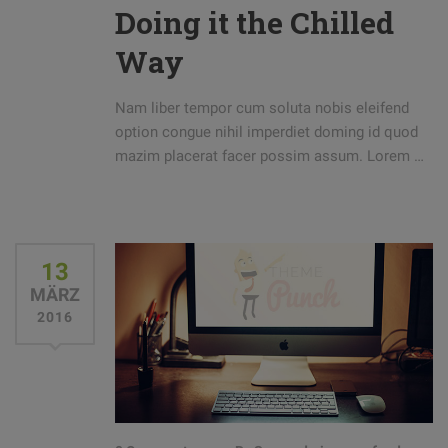
Doing it the Chilled
Way
Nam liber tempor cum soluta nobis eleifend
option congue nihil imperdiet doming id quod
mazim placerat facer possim assum. Lorem …
13
MÄRZ
2016