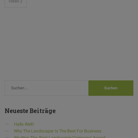
video-2
Neueste
Beiträge
Hallo Welt!
Why The Landscaper Is The Best For Business
We Won The ‚Best Landscaper Company‘ Award