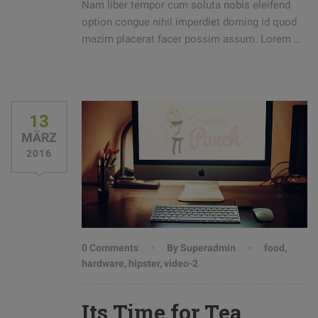
Nam liber tempor cum soluta nobis eleifend
option congue nihil imperdiet doming id quod
mazim placerat facer possim assum. Lorem …
13
MÄRZ
2016
0 Comments
By Superadmin
food
,
hardware
,
hipster
,
video-2
Its Time for Tea