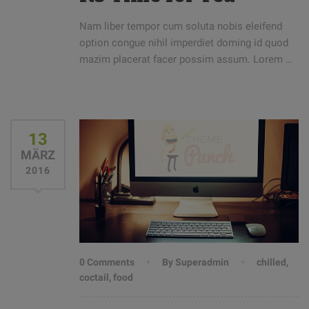
Nam liber tempor cum soluta nobis eleifend
option congue nihil imperdiet doming id quod
mazim placerat facer possim assum. Lorem …
13
MÄRZ
2016
0 Comments
By Superadmin
chilled
,
coctail
,
food