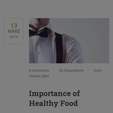
13
MÄRZ
2016
0 Comments
By Superadmin
food
,
hipster
,
light
Importance of
Healthy Food