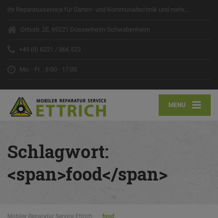
Ihr Reparaturservice für Garten- und Kommunaltechnik und mehr…
Ortsstr. 2E, 69221 Dossenheim-Schwabenheim
+49 (0) 6221 / 866 523
Mo. - Fr. : 8:00 - 17:00
MENU
Schlagwort:
<span>food</span>
Mobiler Reparatur Service Ettrich
food