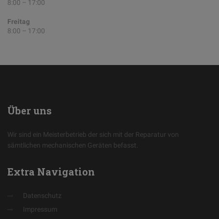
8:00 – 17:00
Freitag
8:00 – 17:00
Über
uns
Wir sind ein Meisterbetrieb der sich mit der Reparatur von
sämtlichen mechanischen Geräten befasst.
Extra
Navigation
Datenschutz
Impressum