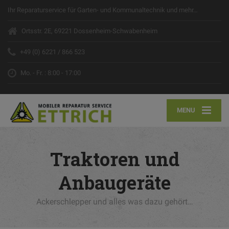
Ihr Reparaturservice für Garten- und Kommunaltechnik und mehr…
Ortsstr. 2E, 69221 Dossenheim-Schwabenheim
+49 (0) 6221 / 866 523
Mo. - Fr. : 8:00 - 17:00
MENU
Traktoren und
Anbaugeräte
Ackerschlepper und alles was dazu gehört…