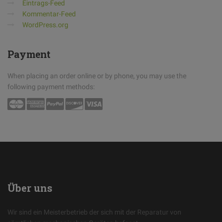
Eintrags-Feed
Kommentar-Feed
WordPress.org
Payment
When placing an order online or by phone, you may use the
following payment methods:
Über
uns
Wir sind ein Meisterbetrieb der sich mit der Reparatur von