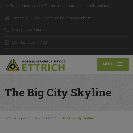
Ihr Reparaturservice für Garten- und Kommunaltechnik und mehr…
Ortsstr. 2E, 69221 Dossenheim-Schwabenheim
+49 (0) 6221 / 866 523
Mo. - Fr. : 8:00 - 17:00
MENU
The Big City Skyline
Mobiler Reparatur Service Ettrich
The Big City Skyline