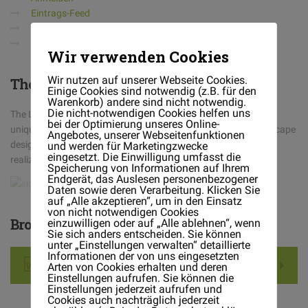
Eintrags-Feed
Kommentar-Feed
WordPress.org
Wir verwenden Cookies
Wir nutzen auf unserer Webseite Cookies.
The
Landscaper
Einige Cookies sind notwendig (z.B. für den
Warenkorb) andere sind nicht notwendig.
Die nicht-notwendigen Cookies helfen uns
The Landscaper is a full-service landscaping company with a
bei der Optimierung unseres Online-
unique design/build philosophy. We believe in having one landscape
Angebotes, unserer Webseitenfunktionen
designer handle the job from its conception on paper, to the
und werden für Marketingzwecke
eingesetzt. Die Einwilligung umfasst die
realization on your property
Speicherung von Informationen auf Ihrem
Endgerät, das Auslesen personenbezogener
Daten sowie deren Verarbeitung. Klicken Sie
auf „Alle akzeptieren“, um in den Einsatz
von nicht notwendigen Cookies
Brochures
einzuwilligen oder auf „Alle ablehnen“, wenn
Sie sich anders entscheiden. Sie können
unter „Einstellungen verwalten“ detaillierte
Informationen der von uns eingesetzten
Download .DOC File
Arten von Cookies erhalten und deren
Einstellungen aufrufen. Sie können die
Einstellungen jederzeit aufrufen und
Cookies auch nachträglich jederzeit