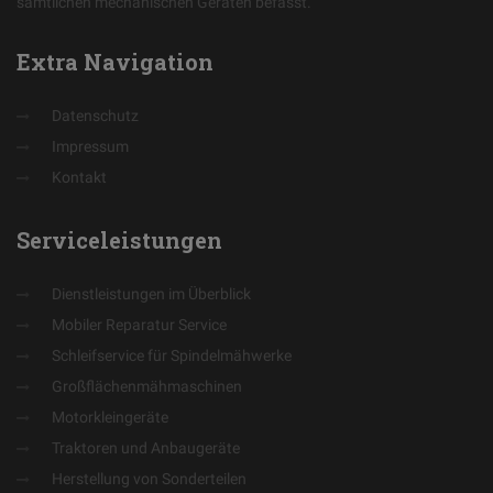
sämtlichen mechanischen Geräten befasst.
Extra
Navigation
Datenschutz
Impressum
Kontakt
Serviceleistungen
Dienstleistungen im Überblick
Mobiler Reparatur Service
Schleifservice für Spindelmähwerke
Großflächenmähmaschinen
Motorkleingeräte
Traktoren und Anbaugeräte
Herstellung von Sonderteilen