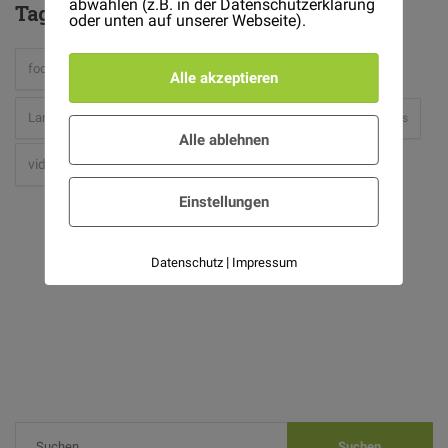
abwählen (z.B. in der Datenschutzerklärung
Tag
Cloud
oder unten auf unserer Webseite).
hipster
food
Gardening
hardware
holidays
Alle akzeptieren
light
Landscaping
mac
place
Plants
Projects
Alle ablehnen
video-2
Einstellungen
|
Datenschutz
Impressum