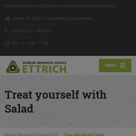
Ihr Reparaturservice für Garten- und Kommunaltechnik und mehr…
Ortsstr. 2E, 69221 Dossenheim-Schwabenheim
+49 (0) 6221 / 866 523
Mo. - Fr. : 8:00 - 17:00
MENU
Treat yourself with
Salad
Mobiler Reparatur Service Ettrich
Treat yourself with Salad