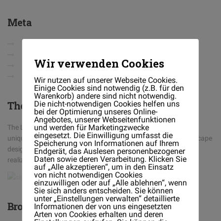
Meta
Anmelden
Eintrags-Feed
Wir verwenden Cookies
Kommentar-Feed
WordPress.org
Wir nutzen auf unserer Webseite Cookies.
Einige Cookies sind notwendig (z.B. für den
Warenkorb) andere sind nicht notwendig.
Die nicht-notwendigen Cookies helfen uns
The
Landscaper
bei der Optimierung unseres Online-
Angebotes, unserer Webseitenfunktionen
und werden für Marketingzwecke
The Landscaper is a full-service landscaping company with a
eingesetzt. Die Einwilligung umfasst die
unique design/build philosophy. We believe in having one landscape
Speicherung von Informationen auf Ihrem
designer handle the job from its conception on paper, to the
Endgerät, das Auslesen personenbezogener
Daten sowie deren Verarbeitung. Klicken Sie
realization on your property
auf „Alle akzeptieren“, um in den Einsatz
von nicht notwendigen Cookies
einzuwilligen oder auf „Alle ablehnen“, wenn
Sie sich anders entscheiden. Sie können
unter „Einstellungen verwalten“ detaillierte
Brochures
Informationen der von uns eingesetzten
Arten von Cookies erhalten und deren