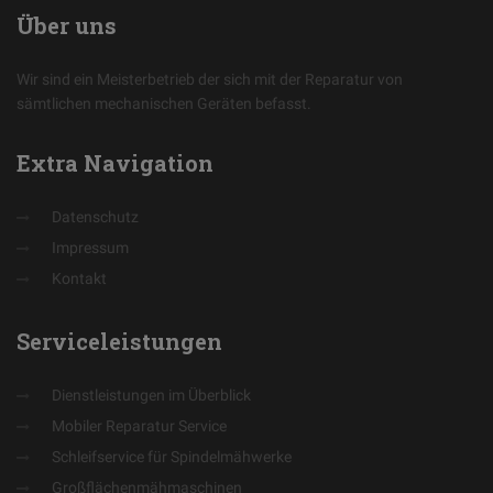
Über
uns
Wir sind ein Meisterbetrieb der sich mit der Reparatur von
sämtlichen mechanischen Geräten befasst.
Extra
Navigation
Datenschutz
Impressum
Kontakt
Serviceleistungen
Dienstleistungen im Überblick
Mobiler Reparatur Service
Schleifservice für Spindelmähwerke
Großflächenmähmaschinen