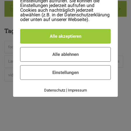
Einstellungen aufrufen. Sie können die
Einstellungen jederzeit aufrufen und
Download .DOC File
Cookies auch nachträglich jederzeit
abwählen (z.B. in der Datenschutzerklärung
oder unten auf unserer Webseite).
Tag
Cloud
Alle akzeptieren
hipster
food
Gardening
hardware
holidays
Alle ablehnen
light
Landscaping
mac
place
Plants
Projects
Einstellungen
video-2
|
Datenschutz
Impressum