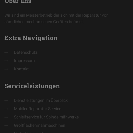
Über
uns
Wir sind ein Meisterbetrieb der sich mit der Reparatur von
sämtlichen mechanischen Geräten befasst.
Extra
Navigation
Datenschutz
Impressum
Kontakt
Serviceleistungen
Dienstleistungen im Überblick
Mobiler Reparatur Service
Schleifservice für Spindelmähwerke
Großflächenmähmaschinen