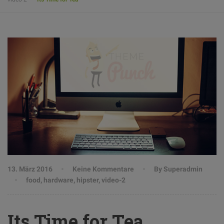
13. März 2016
Keine Kommentare
By Superadmin
food
,
hardware
,
hipster
,
video-2
Its Time for Tea