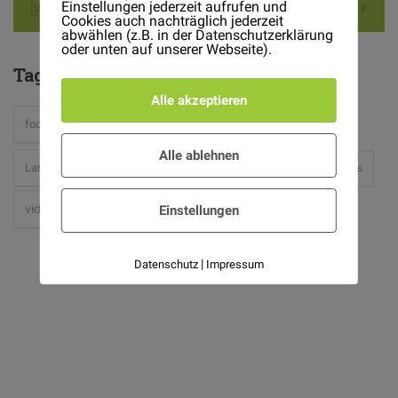
Einstellungen jederzeit aufrufen und
Download .DOC File
Cookies auch nachträglich jederzeit
abwählen (z.B. in der Datenschutzerklärung
oder unten auf unserer Webseite).
Tag
Cloud
Alle akzeptieren
hipster
food
Gardening
hardware
holidays
Alle ablehnen
light
Landscaping
mac
place
Plants
Projects
video-2
Einstellungen
|
Datenschutz
Impressum