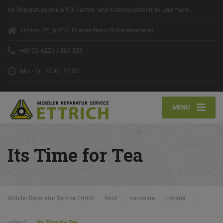
Ihr Reparaturservice für Garten- und Kommunaltechnik und mehr…
Ortsstr. 2E, 69221 Dossenheim-Schwabenheim
+49 (0) 6221 / 866 523
Mo. - Fr. : 8:00 - 17:00
MENU
Its Time for Tea
Mobiler Reparatur Service Ettrich
food
,
hardware
,
hipster
,
video-2
Its Time for Tea