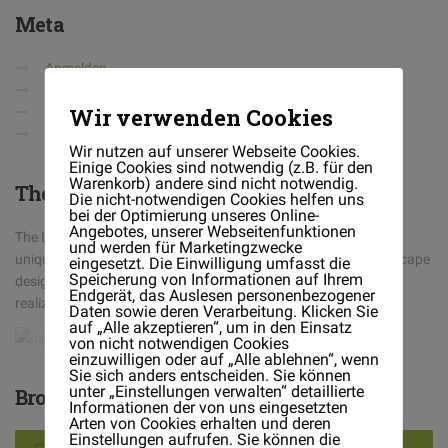
Meta
Anmelden
Eintrags-Feed
Wir verwenden Cookies
Kommentar-Feed
WordPress.org
Wir nutzen auf unserer Webseite Cookies.
Einige Cookies sind notwendig (z.B. für den
Warenkorb) andere sind nicht notwendig.
The
Landscaper
Die nicht-notwendigen Cookies helfen uns
bei der Optimierung unseres Online-
Angebotes, unserer Webseitenfunktionen
The Landscaper is a full-service landscaping company with a
und werden für Marketingzwecke
unique design/build philosophy. We believe in having one landscape
eingesetzt. Die Einwilligung umfasst die
Speicherung von Informationen auf Ihrem
designer handle the job from its conception on paper, to the
Endgerät, das Auslesen personenbezogener
realization on your property
Daten sowie deren Verarbeitung. Klicken Sie
auf „Alle akzeptieren“, um in den Einsatz
von nicht notwendigen Cookies
einzuwilligen oder auf „Alle ablehnen“, wenn
Sie sich anders entscheiden. Sie können
unter „Einstellungen verwalten“ detaillierte
Brochures
Informationen der von uns eingesetzten
Arten von Cookies erhalten und deren
Einstellungen aufrufen. Sie können die